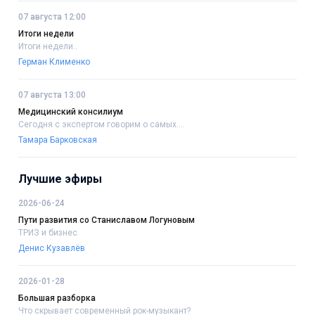
07 августа 12:00
Итоги недели
Итоги недели..
Герман Клименко
07 августа 13:00
Медицинский консилиум
Сегодня с экспертом говорим о самых....
Тамара Барковская
Лучшие эфиры
2026-06-24
Пути развития со Станиславом Логуновым
ТРИЗ и бизнес
Денис Кузавлёв
2026-01-28
Большая разборка
Что скрывает современный рок-музыкант?