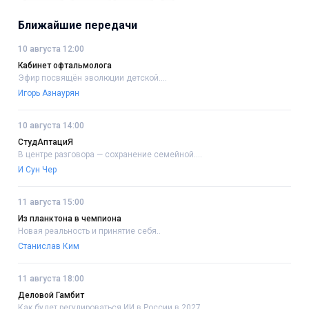
Ближайшие передачи
10 августа 12:00
Кабинет офтальмолога
Эфир посвящён эволюции детской....
Игорь Азнаурян
10 августа 14:00
СтудАптациЯ
В центре разговора — сохранение семейной....
И Сун Чер
11 августа 15:00
Из планктона в чемпиона
Новая реальность и принятие себя..
Станислав Ким
11 августа 18:00
Деловой Гамбит
Как будет регулироваться ИИ в России в 2027....