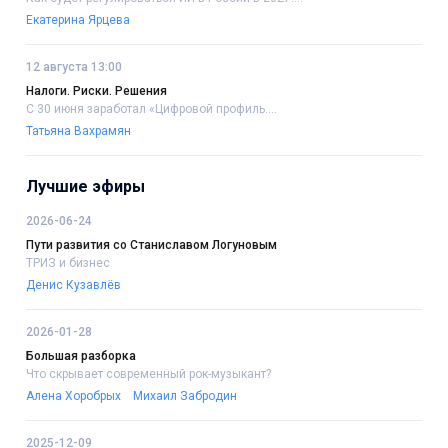
Екатерина Ярцева
12 августа 13:00
Налоги. Риски. Решения
С 30 июня заработал «Цифровой профиль....
Татьяна Вахрамян
Лучшие эфиры
2026-06-24
Пути развития со Станиславом Логуновым
ТРИЗ и бизнес
Денис Кузавлёв
2026-01-28
Большая разборка
Что скрывает современный рок-музыкант?
Алена Хоробрых
Михаил Забродин
2025-12-09