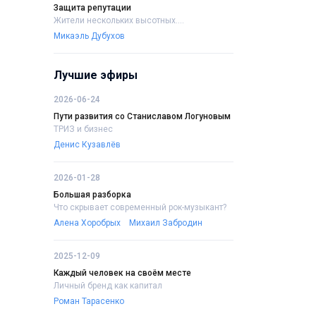
Защита репутации
Жители нескольких высотных....
Микаэль Дубухов
Лучшие эфиры
2026-06-24
Пути развития со Станиславом Логуновым
ТРИЗ и бизнес
Денис Кузавлёв
2026-01-28
Большая разборка
Что скрывает современный рок-музыкант?
Алена Хоробрых
Михаил Забродин
2025-12-09
Каждый человек на своём месте
Личный бренд как капитал
Роман Тарасенко