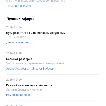
С 30 июня заработал «Цифровой профиль....
Татьяна Вахрамян
Лучшие эфиры
2026-06-24
Пути развития со Станиславом Логуновым
ТРИЗ и бизнес
Денис Кузавлёв
2026-01-28
Большая разборка
Что скрывает современный рок-музыкант?
Алена Хоробрых
Михаил Забродин
2025-12-09
Каждый человек на своём месте
Личный бренд как капитал
Роман Тарасенко
2025-11-13