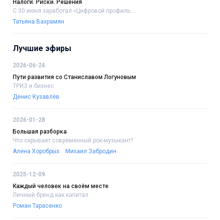
Налоги. Риски. Решения
С 30 июня заработал «Цифровой профиль....
Татьяна Вахрамян
Лучшие эфиры
2026-06-24
Пути развития со Станиславом Логуновым
ТРИЗ и бизнес
Денис Кузавлёв
2026-01-28
Большая разборка
Что скрывает современный рок-музыкант?
Алена Хоробрых
Михаил Забродин
2025-12-09
Каждый человек на своём месте
Личный бренд как капитал
Роман Тарасенко