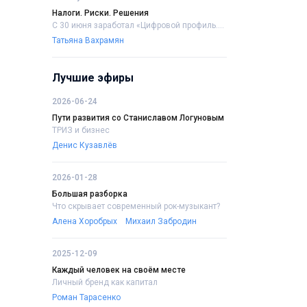
Налоги. Риски. Решения
С 30 июня заработал «Цифровой профиль....
Татьяна Вахрамян
Лучшие эфиры
2026-06-24
Пути развития со Станиславом Логуновым
ТРИЗ и бизнес
Денис Кузавлёв
2026-01-28
Большая разборка
Что скрывает современный рок-музыкант?
Алена Хоробрых
Михаил Забродин
2025-12-09
Каждый человек на своём месте
Личный бренд как капитал
Роман Тарасенко