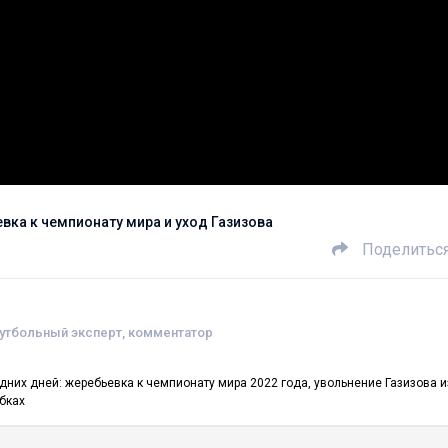
евка к чемпионату мира и уход Газизова
Поделитьс
футбольный эксперт, комментатор
них дней: жеребьевка к чемпионату мира 2022 года, увольнение Газизова и
убках