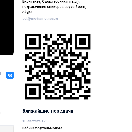
Вконтакте, Одоклассники и т.д.),
подключение спикеров через Zoom,
Skype.
adt@mediametrics.ru
я
Ближайшие передачи
з
10 августа 12:00
Кабинет офтальмолога