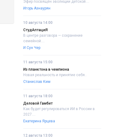
Эфир посвящён эволюции детской....
Игорь Азнаурян
10 августа 14:00
СтудАптациЯ
В центре разговора — сохранение
семейной....
И Сун Чер
11 августа 15:00
Из планктона в чемпиона
Новая реальность и принятие себя..
Станислав Ким
11 августа 18:00
Деловой Гамбит
Как будет регулироваться ИИ в России в
2027....
Екатерина Ярцева
12 августа 13:00