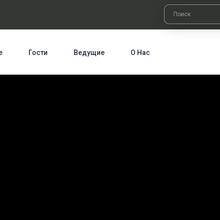
е
Гости
Ведущие
О Нас