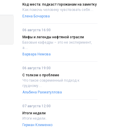
Код места: подкаст горожанам на заметку
Как помочь человеку чувствовать себя....
Елена Бочарова
06 августа 16:00
Мифы и легенды нефтяной отрасли
Базовые кафедры – это не эксперимент,
а....
Варвара Немова
06 августа 19:00
С толком о проблеме
Что такое современный подход к
грудному....
Альбина Рахматуллова
07 августа 12:00
Итоги недели
Итоги недели..
Герман Клименко