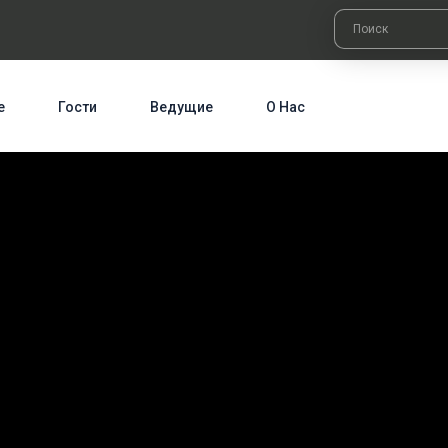
е
Гости
Ведущие
О Нас