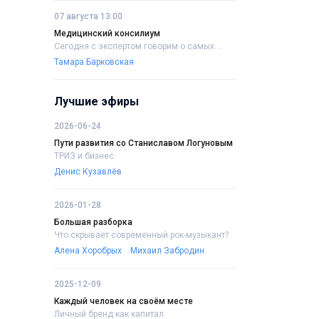
07 августа 13:00
Медицинский консилиум
Сегодня с экспертом говорим о самых....
Тамара Барковская
Лучшие эфиры
2026-06-24
Пути развития со Станиславом Логуновым
ТРИЗ и бизнес
Денис Кузавлёв
2026-01-28
Большая разборка
Что скрывает современный рок-музыкант?
Алена Хоробрых
Михаил Забродин
2025-12-09
Каждый человек на своём месте
Личный бренд как капитал