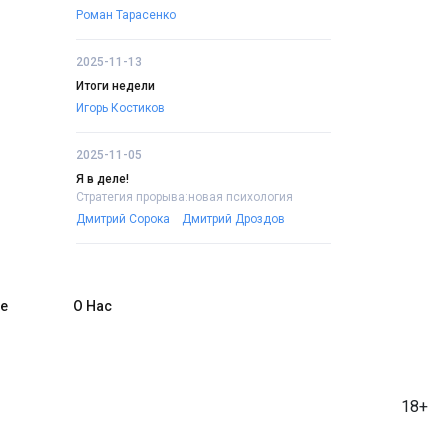
Роман Тарасенко
2025-11-13
Итоги недели
Игорь Костиков
2025-11-05
Я в деле!
Стратегия прорыва:новая психология
Дмитрий Сорока
Дмитрий Дроздов
е
О Нас
18+