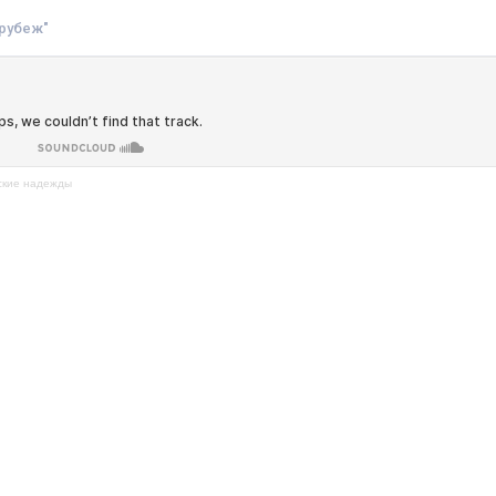
рубеж"
ские надежды