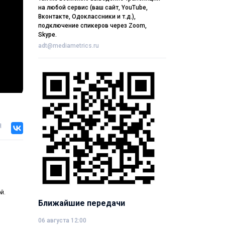
на любой сервис (ваш сайт, YouTube,
Вконтакте, Одоклассники и т.д.),
подключение спикеров через Zoom,
Skype.
adt@mediametrics.ru
я
й.
Ближайшие передачи
06 августа 12:00