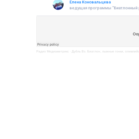
Елена Коновальцева
ведущая программы "Биатлонный 
Радио Медиаметрикс
·
Дубль Вэ. Биатлон, лыжные гонки, олимпий