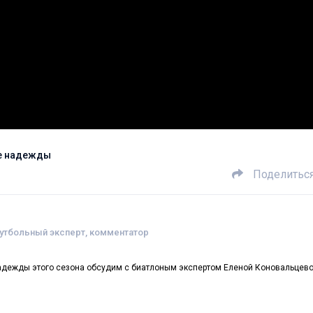
ие надежды
Поделитьс
футбольный эксперт, комментатор
адежды этого сезона обсудим с биатлоным экспертом Еленой Коновальцево