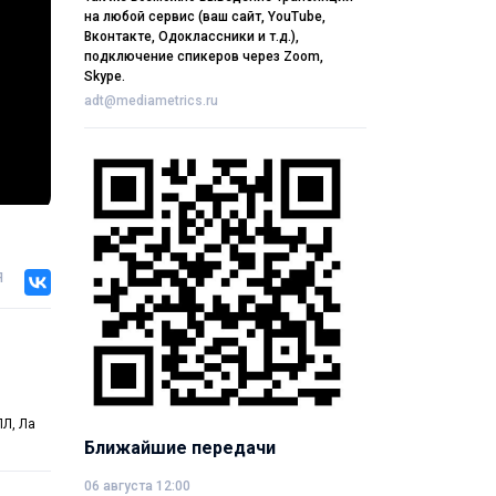
на любой сервис (ваш сайт, YouTube,
Вконтакте, Одоклассники и т.д.),
подключение спикеров через Zoom,
Skype.
adt@mediametrics.ru
я
Л, Ла
Ближайшие передачи
06 августа 12:00