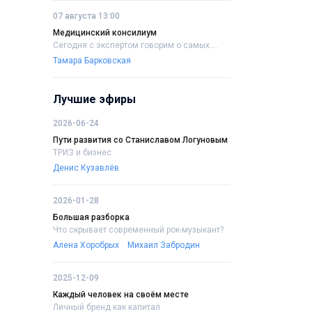
07 августа 13:00
Медицинский консилиум
Сегодня с экспертом говорим о самых....
Тамара Барковская
Лучшие эфиры
2026-06-24
Пути развития со Станиславом Логуновым
ТРИЗ и бизнес
Денис Кузавлёв
2026-01-28
Большая разборка
Что скрывает современный рок-музыкант?
Алена Хоробрых
Михаил Забродин
2025-12-09
Каждый человек на своём месте
Личный бренд как капитал