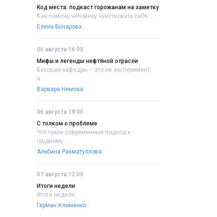
Код места: подкаст горожанам на заметку
Как помочь человеку чувствовать себя....
Елена Бочарова
06 августа 16:00
Мифы и легенды нефтяной отрасли
Базовые кафедры – это не эксперимент,
а....
Варвара Немова
06 августа 19:00
С толком о проблеме
Что такое современный подход к
грудному....
Альбина Рахматуллова
07 августа 12:00
Итоги недели
Итоги недели..
Герман Клименко