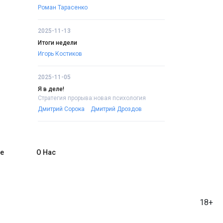
Роман Тарасенко
2025-11-13
Итоги недели
Игорь Костиков
2025-11-05
Я в деле!
Стратегия прорыва:новая психология
Дмитрий Сорока
Дмитрий Дроздов
е
О Нас
18+