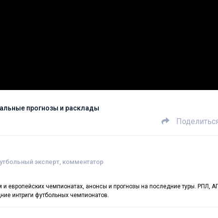
нальные прогнозы и расклады
Поделитьс
футбольный эксперт, комментатор
 европейских чемпионатах, анонсы и прогнозы на последние туры. РПЛ, АП
едние интриги футбольных чемпионатов.