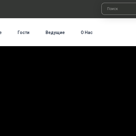
е
Гости
Ведущие
О Нас