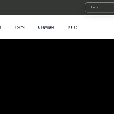
е
Гости
Ведущие
О Нас