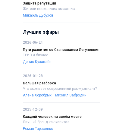
Защита репутации
Жители нескольких высотных....
Микаэль Дубухов
Лучшие эфиры
2026-06-24
Пути развития со Станиславом Логуновым
ТРИЗ и бизнес
Денис Кузавлёв
2026-01-28
Большая разборка
Что скрывает современный рок-музыкант?
Алена Хоробрых
Михаил Забродин
2025-12-09
Каждый человек на своём месте
Личный бренд как капитал
Роман Тарасенко