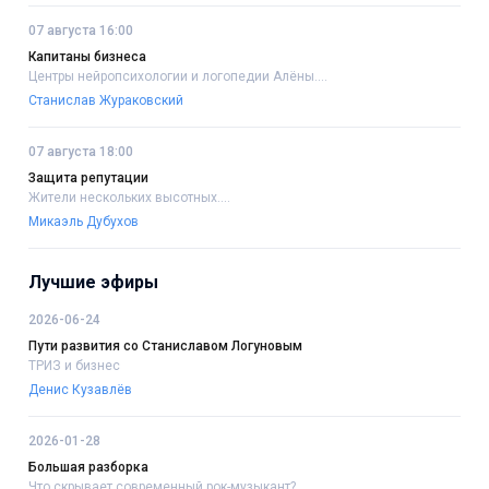
07 августа 16:00
Капитаны бизнеса
Центры нейропсихологии и логопедии Алёны....
Станислав Жураковский
07 августа 18:00
Защита репутации
Жители нескольких высотных....
Микаэль Дубухов
Лучшие эфиры
2026-06-24
Пути развития со Станиславом Логуновым
ТРИЗ и бизнес
Денис Кузавлёв
2026-01-28
Большая разборка
Что скрывает современный рок-музыкант?