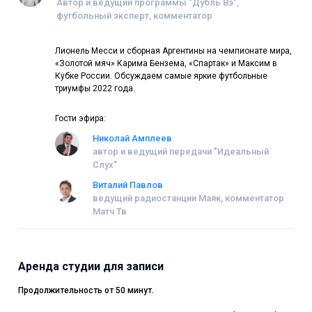
Автор и ведущий программы "Дубль Вэ",
футбольный эксперт, комментатор
Лионель Месси и сборная Аргентины на чемпионате мира,
«Золотой мяч» Карима Бензема, «Спартак» и Максим в
Кубке России. Обсуждаем самые яркие футбольные
триумфы 2022 года.​
Гости эфира:
Николай Амплеев
автор и ведущий передачи "Идеальный
Слух"
Виталий Павлов
ведущий радиостанции Маяк, комментатор
Матч Тв
Аренда студии для записи
Продолжительность от 50 минут.