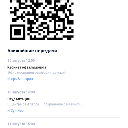
Ближайшие передачи
10 августа 12:00
Кабинет офтальмолога
Эфир посвящён эволюции детской....
Игорь Азнаурян
10 августа 14:00
СтудАптациЯ
В центре разговора — сохранение семейной....
И Сун Чер
11 августа 15:00