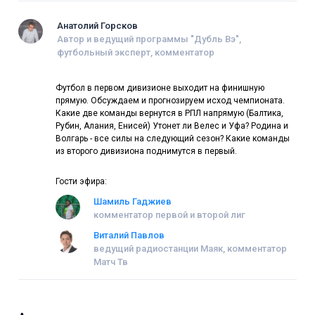
Анатолий Горсков
Автор и ведущий программы "Дубль Вэ",
футбольный эксперт, комментатор
Футбол в первом дивизионе выходит на финишную
прямую. Обсуждаем и прогнозируем исход чемпионата.
Какие две команды вернутся в РПЛ напрямую (Балтика,
Рубин, Алания, Енисей) Утонет ли Велес и Уфа? Родина и
Волгарь - все силы на следующий сезон? Какие команды
из второго дивизиона поднимутся в первый.
Гости эфира:
Шамиль Гаджиев
комментатор первой и второй лиг
Виталий Павлов
ведущий радиостанции Маяк, комментатор
Матч Тв