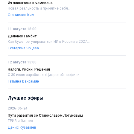
Из планктона в чемпиона
Новая реальность и принятие себя..
Станислав Ким
11 августа 18:00
Деловой Гамбит
Как будет регулироваться ИИ в России в 2027....
Екатерина Ярцева
12 августа 13:00
Налоги. Риски. Решения
С 30 июня заработал «Цифровой профиль....
Татьяна Вахрамян
Лучшие эфиры
2026-06-24
Пути развития со Станиславом Логуновым
ТРИЗ и бизнес
Денис Кузавлёв