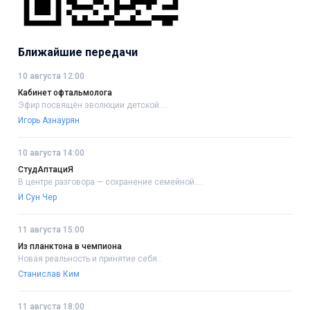
Ближайшие передачи
10 августа 12:00
Кабинет офтальмолога
Эфир посвящён эволюции детской....
Игорь Азнаурян
10 августа 14:00
СтудАптациЯ
В центре разговора — сохранение семейной....
И Сун Чер
11 августа 15:00
Из планктона в чемпиона
Новая реальность и принятие себя..
Станислав Ким
11 августа 18:00