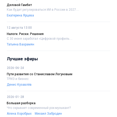
Деловой Гамбит
Как будет регулироваться ИИ в России в 2027....
Екатерина Ярцева
12 августа 13:00
Налоги. Риски. Решения
С 30 июня заработал «Цифровой профиль....
Татьяна Вахрамян
Лучшие эфиры
2026-06-24
Пути развития со Станиславом Логуновым
ТРИЗ и бизнес
Денис Кузавлёв
2026-01-28
Большая разборка
Что скрывает современный рок-музыкант?
Алена Хоробрых
Михаил Забродин