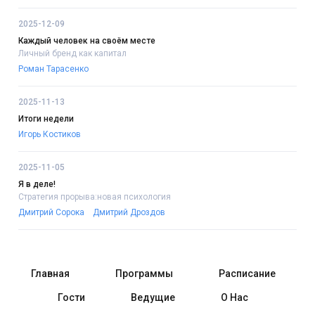
2025-12-09
Каждый человек на своём месте
Личный бренд как капитал
Роман Тарасенко
2025-11-13
Итоги недели
Игорь Костиков
2025-11-05
Я в деле!
Стратегия прорыва:новая психология
Дмитрий Сорока
Дмитрий Дроздов
Главная
Программы
Расписание
Гости
Ведущие
О Нас