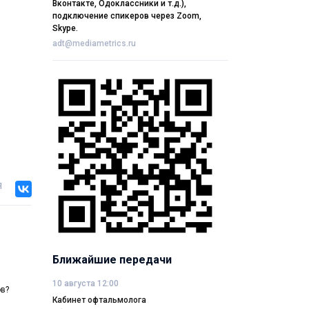
Вконтакте, Одоклассники и т.д.),
подключение спикеров через Zoom,
Skype.
adt@mediametrics.ru
я
Ближайшие передачи
10 августа 12:00
ов?
Кабинет офтальмолога