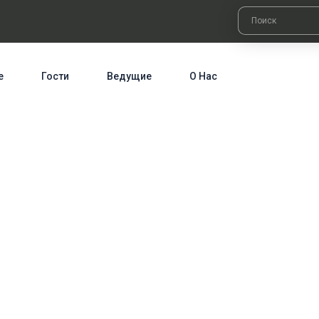
е
Гости
Ведущие
О Нас