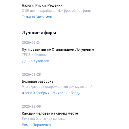
Налоги. Риски. Решения
С 30 июня заработал «Цифровой профиль....
Татьяна Вахрамян
Лучшие эфиры
2026-06-24
Пути развития со Станиславом Логуновым
ТРИЗ и бизнес
Денис Кузавлёв
2026-01-28
Большая разборка
Что скрывает современный рок-музыкант?
Алена Хоробрых
Михаил Забродин
2025-12-09
Каждый человек на своём месте
Личный бренд как капитал
Роман Тарасенко