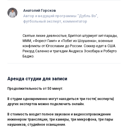
Анатолий Горсков
Автор и ведущий программы "Дубль Вэ",
футбольный эксперт, комментатор
Святые лихие девяностые, Бритпоп штурмует хит-парады,
МММ, «Форест Гамп» и «Побег из Шоушенка», военные
конфликты от Югославии до России. Соккер едет в США.
Рекорд Саленко и трагедии Андреса Эскобара и Роберто
Баджо.
Аренда студии для записи
Продолжительность от 50 минут.
В студии одновременно могут находиться три гостя( эксперта)
других экспертов можно подключить онлайн.
В стоимость входит полное звуковое и видеосопровождение
инженером трансляции, три камеры, три микрофона, три пары
наушников, студийное освещение.