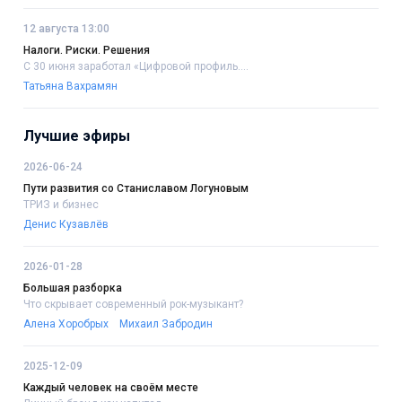
12 августа 13:00
Налоги. Риски. Решения
С 30 июня заработал «Цифровой профиль....
Татьяна Вахрамян
Лучшие эфиры
2026-06-24
Пути развития со Станиславом Логуновым
ТРИЗ и бизнес
Денис Кузавлёв
2026-01-28
Большая разборка
Что скрывает современный рок-музыкант?
Алена Хоробрых
Михаил Забродин
2025-12-09
Каждый человек на своём месте