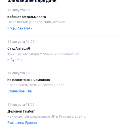
Ближайшие передачи
10 августа 12:00
Кабинет офтальмолога
Эфир посвящён эволюции детской....
Игорь Азнаурян
10 августа 14:00
СтудАптациЯ
В центре разговора — сохранение семейной....
И Сун Чер
11 августа 15:00
Из планктона в чемпиона
Новая реальность и принятие себя..
Станислав Ким
11 августа 18:00
Деловой Гамбит
Как будет регулироваться ИИ в России в 2027....
Екатерина Ярцева