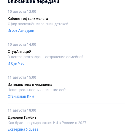
Ближайшие передачи
10 августа 12:00
Кабинет офтальмолога
Эфир посвящён эволюции детской....
Игорь Азнаурян
10 августа 14:00
СтудАптациЯ
В центре разговора — сохранение семейной....
И Сун Чер
11 августа 15:00
Из планктона в чемпиона
Новая реальность и принятие себя..
Станислав Ким
11 августа 18:00
Деловой Гамбит
Как будет регулироваться ИИ в России в 2027....
Екатерина Ярцева