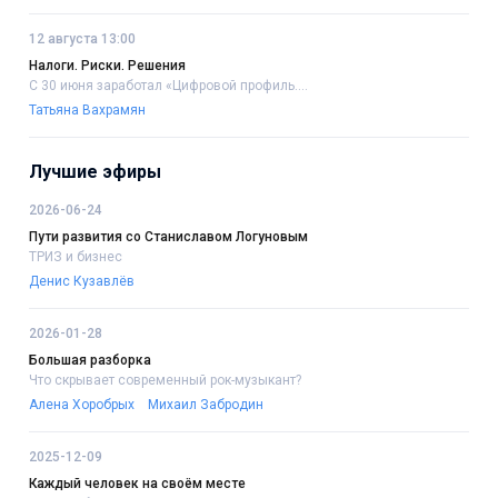
12 августа 13:00
Налоги. Риски. Решения
С 30 июня заработал «Цифровой профиль....
Татьяна Вахрамян
Лучшие эфиры
2026-06-24
Пути развития со Станиславом Логуновым
ТРИЗ и бизнес
Денис Кузавлёв
2026-01-28
Большая разборка
Что скрывает современный рок-музыкант?
Алена Хоробрых
Михаил Забродин
2025-12-09
Каждый человек на своём месте