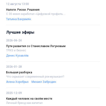
12 августа 13:00
Налоги. Риски. Решения
С 30 июня заработал «Цифровой профиль....
Татьяна Вахрамян
Лучшие эфиры
2026-06-24
Пути развития со Станиславом Логуновым
ТРИЗ и бизнес
Денис Кузавлёв
2026-01-28
Большая разборка
Что скрывает современный рок-музыкант?
Алена Хоробрых
Михаил Забродин
2025-12-09
Каждый человек на своём месте
Личный бренд как капитал