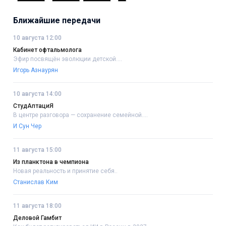
Ближайшие передачи
10 августа 12:00
Кабинет офтальмолога
Эфир посвящён эволюции детской....
Игорь Азнаурян
10 августа 14:00
СтудАптациЯ
В центре разговора — сохранение семейной....
И Сун Чер
11 августа 15:00
Из планктона в чемпиона
Новая реальность и принятие себя..
Станислав Ким
11 августа 18:00
Деловой Гамбит