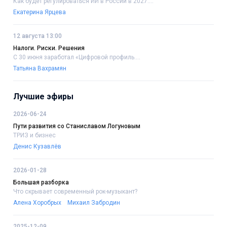
Как будет регулироваться ИИ в России в 2027....
Екатерина Ярцева
12 августа 13:00
Налоги. Риски. Решения
С 30 июня заработал «Цифровой профиль....
Татьяна Вахрамян
Лучшие эфиры
2026-06-24
Пути развития со Станиславом Логуновым
ТРИЗ и бизнес
Денис Кузавлёв
2026-01-28
Большая разборка
Что скрывает современный рок-музыкант?
Алена Хоробрых
Михаил Забродин
2025-12-09