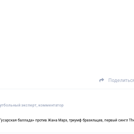
Поделитьс
футбольный эксперт, комментатор
Гусарская баллада» против Жана Марэ, триумф бразильцев, первый сингл Th