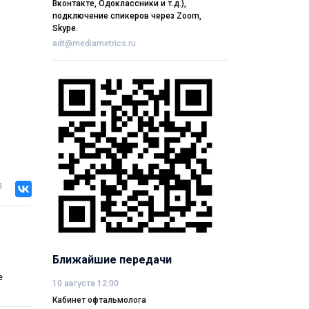
Вконтакте, Одоклассники и т.д.),
подключение спикеров через Zoom,
Skype.
adt@mediametrics.ru
я
Ближайшие передачи
e
10 августа 12:00
Кабинет офтальмолога