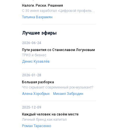
Налоги. Риски. Решения
С 30 июня заработал «Цифровой профиль....
Татьяна Вахрамян
Лучшие эфиры
2026-06-24
Пути развития со Станиславом Логуновым
ТРИЗ и бизнес
Денис Кузавлёв
2026-01-28
Большая разборка
Что скрывает современный рок-музыкант?
Алена Хоробрых
Михаил Забродин
2025-12-09
Каждый человек на своём месте
Личный бренд как капитал
Роман Тарасенко