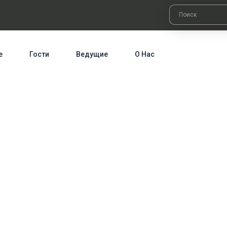
е
Гости
Ведущие
О Нас