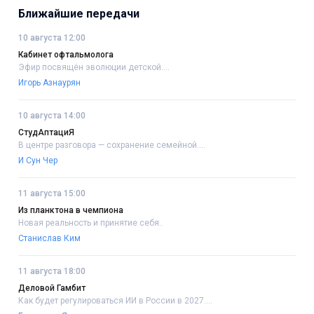
Ближайшие передачи
10 августа 12:00
Кабинет офтальмолога
Эфир посвящён эволюции детской....
Игорь Азнаурян
10 августа 14:00
СтудАптациЯ
В центре разговора — сохранение семейной....
И Сун Чер
11 августа 15:00
Из планктона в чемпиона
Новая реальность и принятие себя..
Станислав Ким
11 августа 18:00
Деловой Гамбит
Как будет регулироваться ИИ в России в 2027....