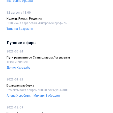
Екатерина Ярцева
12 августа 13:00
Налоги. Риски. Решения
С 30 июня заработал «Цифровой профиль....
Татьяна Вахрамян
Лучшие эфиры
2026-06-24
Пути развития со Станиславом Логуновым
ТРИЗ и бизнес
Денис Кузавлёв
2026-01-28
Большая разборка
Что скрывает современный рок-музыкант?
Алена Хоробрых
Михаил Забродин
2025-12-09