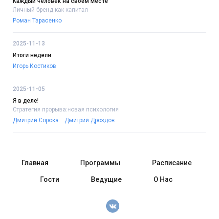
Каждый человек на своём месте
Личный бренд как капитал
Роман Тарасенко
2025-11-13
Итоги недели
Игорь Костиков
2025-11-05
Я в деле!
Стратегия прорыва:новая психология
Дмитрий Сорока
Дмитрий Дроздов
Главная
Программы
Расписание
Гости
Ведущие
О Нас