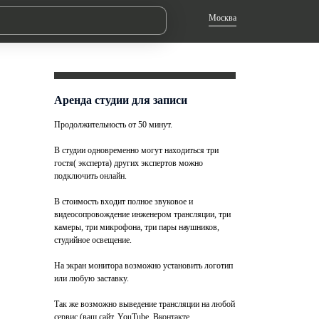
Москва
Аренда студии для записи
Продолжительность от 50 минут.
В студии одновременно могут находиться три
гостя( эксперта) других экспертов можно
подключить онлайн.
В стоимость входит полное звуковое и
видеосопровождение инженером трансляции, три
камеры, три микрофона, три пары наушников,
студийное освещение.
На экран монитора возможно установить логотип
или любую заставку.
Так же возможно выведение трансляции на любой
сервис (ваш сайт, YouTube, Вконтакте,