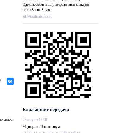
Одоклассники и т.д.), подключение спикеров
через Zoom, Skype.
adt@mediametrics.ru
я
Ближайшие передачи
по самбо.
07 августа 13:00
Медицинский консилиум
Сегодня с экспертом говорим о самых....