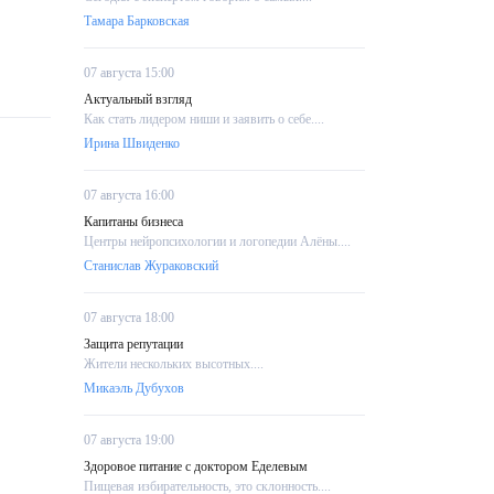
Тамара Барковская
07 августа 15:00
Актуальный взгляд
Как стать лидером ниши и заявить о себе....
Ирина Швиденко
07 августа 16:00
Капитаны бизнеса
Центры нейропсихологии и логопедии Алёны....
Станислав Жураковский
07 августа 18:00
Защита репутации
Жители нескольких высотных....
Микаэль Дубухов
07 августа 19:00
Здоровое питание с доктором Еделевым
Пищевая избирательность, это склонность....