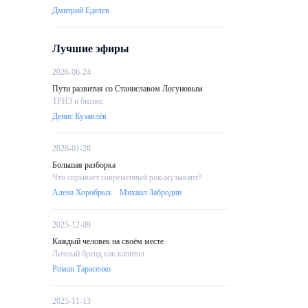
Дмитрий Еделев
Лучшие эфиры
2026-06-24
Пути развития со Станиславом Логуновым
ТРИЗ и бизнес
Денис Кузавлёв
2026-01-28
Большая разборка
Что скрывает современный рок-музыкант?
Алена Хоробрых
Михаил Забродин
2025-12-09
Каждый человек на своём месте
Личный бренд как капитал
Роман Тарасенко
2025-11-13