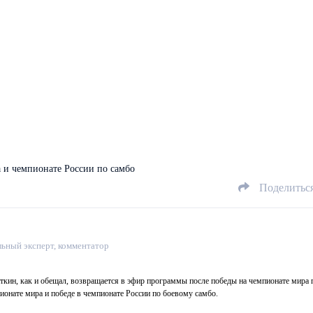
а и чемпионате России по самбо
Поделитьс
ьный эксперт, комментатор
ткин, как и обещал, возвращается в эфир программы после победы на чемпионате мира 
онате мира и победе в чемпионате России по боевому самбо.