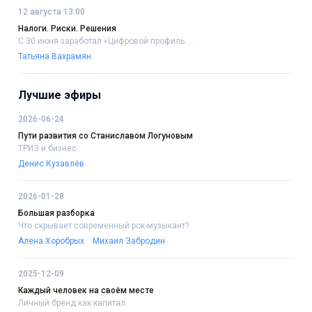
12 августа 13:00
Налоги. Риски. Решения
С 30 июня заработал «Цифровой профиль....
Татьяна Вахрамян
Лучшие эфиры
2026-06-24
Пути развития со Станиславом Логуновым
ТРИЗ и бизнес
Денис Кузавлёв
2026-01-28
Большая разборка
Что скрывает современный рок-музыкант?
Алена Хоробрых
Михаил Забродин
2025-12-09
Каждый человек на своём месте
Личный бренд как капитал