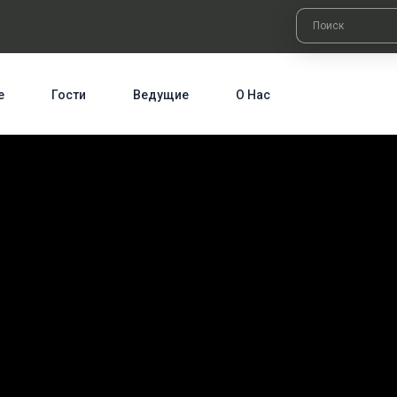
е
Гости
Ведущие
О Нас