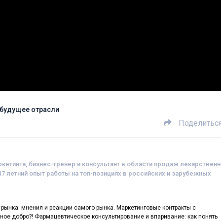
 будущее отрасли
Поделитьс
кетинга, бизнес-тренер и консультант в области продаж лекарствен
17 летний опыт работы на топ-позициях в российских и зарубежных
рынка: мнения и реакции самого рынка. Маркетинговые контракты с
ное добро?! Фармацевтическое консультирование и впаривание: как понять