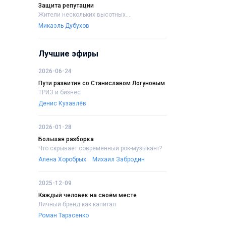
Защита репутации
Жители нескольких высотных....
Микаэль Дубухов
Лучшие эфиры
2026-06-24
Пути развития со Станиславом Логуновым
ТРИЗ и бизнес
Денис Кузавлёв
2026-01-28
Большая разборка
Что скрывает современный рок-музыкант?
Алена Хоробрых
Михаил Забродин
2025-12-09
Каждый человек на своём месте
Личный бренд как капитал
Роман Тарасенко