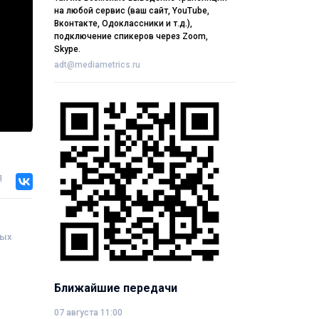
на любой сервис (ваш сайт, YouTube,
Вконтакте, Одоклассники и т.д.),
подключение спикеров через Zoom,
Skype.
adt@mediametrics.ru
я
ных
Ближайшие передачи
07 августа 11:00