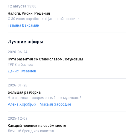
12 августа 13:00
Налоги. Риски. Решения
С 30 июня заработал «Цифровой профиль....
Татьяна Вахрамян
Лучшие эфиры
2026-06-24
Пути развития со Станиславом Логуновым
ТРИЗ и бизнес
Денис Кузавлёв
2026-01-28
Большая разборка
Что скрывает современный рок-музыкант?
Алена Хоробрых
Михаил Забродин
2025-12-09
Каждый человек на своём месте
Личный бренд как капитал