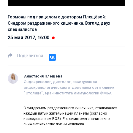
Гормоны под прицелом с доктором Плещёвой:
Синдром раздраженного кишечника. Взгляд двух
специалистов
25 мая 2017, 16:00
Поделиться
Анастасия Плещева
Эндокринолог, диетолог, заведующая
эндокринологическим отделением сети клиник
"Столица", врач Института Иммунологии ФМБА
С синдромом раздраженного кишечника, сталкивался
каждый пятый житель нашей планеты (согласно
исследованиям ВОЗ). Его симптомы значительно
снижают качество жизни человека