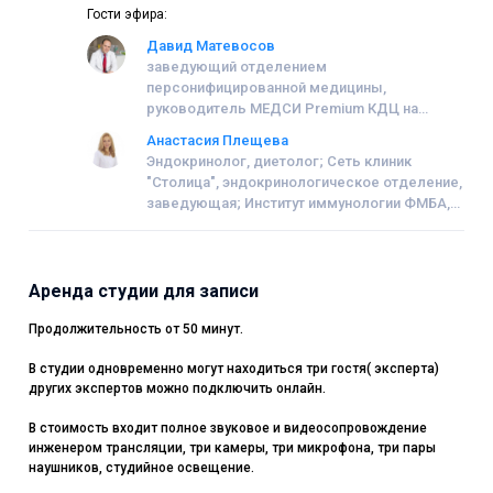
Гости эфира:
Давид Матевосов
заведующий отделением
персонифицированной медицины,
руководитель МЕДСИ Premium КДЦ на
Красной Пресне, врач-гастроэнтеролог-
Анастасия Плещева
гепатолог, к.м.н.
Эндокринолог, диетолог; Сеть клиник
"Столица", эндокринологическое отделение,
заведующая; Институт иммунологии ФМБА,
врач
Аренда студии для записи
Продолжительность от 50 минут.
В студии одновременно могут находиться три гостя( эксперта)
других экспертов можно подключить онлайн.
В стоимость входит полное звуковое и видеосопровождение
инженером трансляции, три камеры, три микрофона, три пары
наушников, студийное освещение.