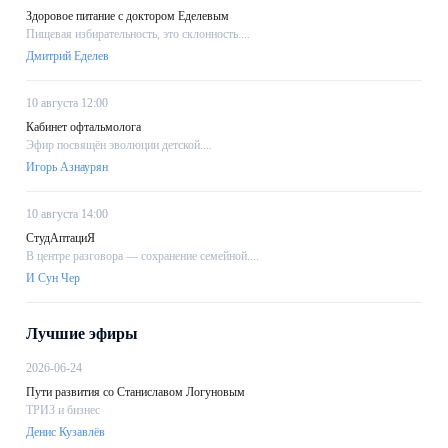
Здоровое питание с доктором Еделевым
Пищевая избирательность, это склонность....
Дмитрий Еделев
10 августа 12:00
Кабинет офтальмолога
Эфир посвящён эволюции детской....
Игорь Азнаурян
10 августа 14:00
СтудАптациЯ
В центре разговора — сохранение семейной....
И Сун Чер
Лучшие эфиры
2026-06-24
Пути развития со Станиславом Логуновым
ТРИЗ и бизнес
Денис Кузавлёв