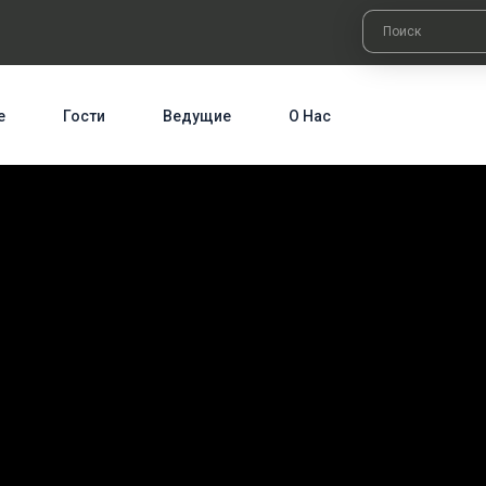
е
Гости
Ведущие
О Нас