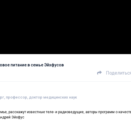
овое питание в семье Эйхфусов
Поделитьс
ург, профессор, доктор медицинских наук
емье, расскажут известные теле- и радиоведущие, авторы программ о качест
 Андрей Эйхфус