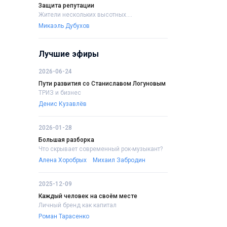
Защита репутации
Жители нескольких высотных....
Микаэль Дубухов
Лучшие эфиры
2026-06-24
Пути развития со Станиславом Логуновым
ТРИЗ и бизнес
Денис Кузавлёв
2026-01-28
Большая разборка
Что скрывает современный рок-музыкант?
Алена Хоробрых
Михаил Забродин
2025-12-09
Каждый человек на своём месте
Личный бренд как капитал
Роман Тарасенко