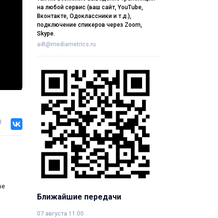
на любой сервис (ваш сайт, YouTube,
Вконтакте, Одоклассники и т.д.),
подключение спикеров через Zoom,
Skype.
adt@mediametrics.ru
я
ве
Ближайшие передачи
07 августа 11:00