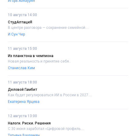
Игорь Азнаурян
10 августа 14:00
СтудАптациЯ
В центре разговора — сохранение семейной....
И Сун Чер
11 августа 15:00
Из планктона в чемпиона
Новая реальность и принятие себя..
Станислав Ким
11 августа 18:00
Деловой Гамбит
Как будет регулироваться ИИ в России в 2027....
Екатерина Ярцева
12 августа 13:00
Налоги. Риски. Решения
С 30 июня заработал «Цифровой профиль....
Татьяна Вахрамян