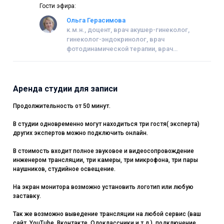
Гости эфира:
Ольга Герасимова
к.м.н., доцент, врач акушер-гинеколог,
гинеколог-эндокринолог, врач
фотодинамической терапии, врач
функциональной диагностики.
Аренда студии для записи
Продолжительность от 50 минут.
В студии одновременно могут находиться три гостя( эксперта)
других экспертов можно подключить онлайн.
В стоимость входит полное звуковое и видеосопровождение
инженером трансляции, три камеры, три микрофона, три пары
наушников, студийное освещение.
На экран монитора возможно установить логотип или любую
заставку.
Так же возможно выведение трансляции на любой сервис (ваш
сайт, YouTube, Вконтакте, Одоклассники и т.д.), подключение