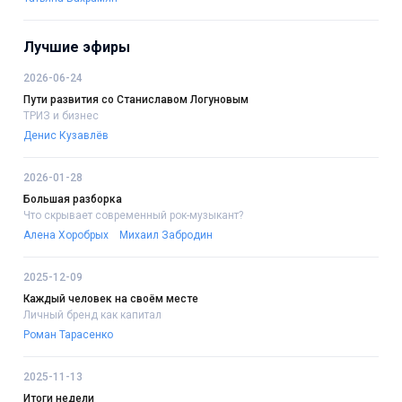
Лучшие эфиры
2026-06-24
Пути развития со Станиславом Логуновым
ТРИЗ и бизнес
Денис Кузавлёв
2026-01-28
Большая разборка
Что скрывает современный рок-музыкант?
Алена Хоробрых
Михаил Забродин
2025-12-09
Каждый человек на своём месте
Личный бренд как капитал
Роман Тарасенко
2025-11-13
Итоги недели