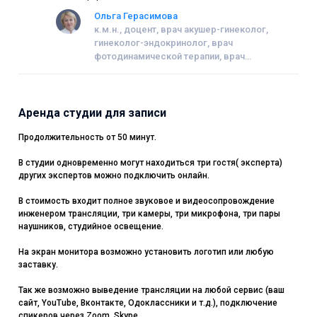
Ольга Герасимова
к.м.н., доцент, врач акушер-гинеколог,
гинеколог-эндокринолог, врач
фотодинамической терапии, врач
функциональной диагностики.
Аренда студии для записи
Продолжительность от 50 минут.
В студии одновременно могут находиться три гостя( эксперта)
других экспертов можно подключить онлайн.
В стоимость входит полное звуковое и видеосопровождение
инженером трансляции, три камеры, три микрофона, три пары
наушников, студийное освещение.
На экран монитора возможно установить логотип или любую
заставку.
Так же возможно выведение трансляции на любой сервис (ваш
сайт, YouTube, Вконтакте, Одоклассники и т.д.), подключение
спикеров через Zoom, Skype.