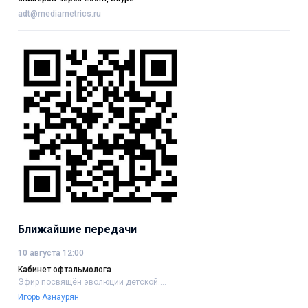
adt@mediametrics.ru
Ближайшие передачи
10 августа 12:00
Кабинет офтальмолога
Эфир посвящён эволюции детской....
Игорь Азнаурян