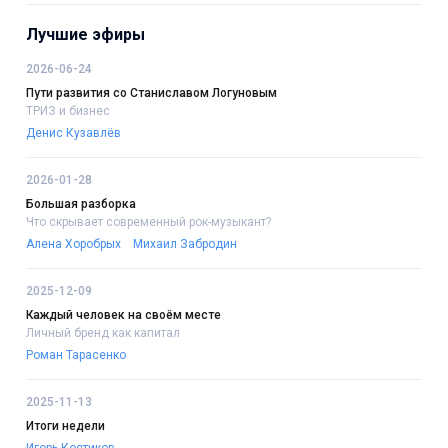
Лучшие эфиры
2026-06-24
Пути развития со Станиславом Логуновым
ТРИЗ и бизнес
Денис Кузавлёв
2026-01-28
Большая разборка
Что скрывает современный рок-музыкант?
Алена Хоробрых
Михаил Забродин
2025-12-09
Каждый человек на своём месте
Личный бренд как капитал
Роман Тарасенко
2025-11-13
Итоги недели