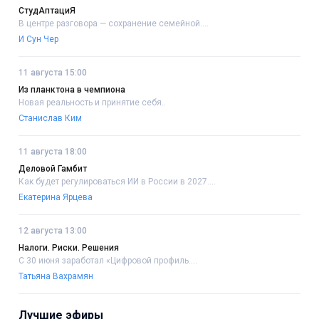
СтудАптациЯ
В центре разговора — сохранение семейной....
И Сун Чер
11 августа 15:00
Из планктона в чемпиона
Новая реальность и принятие себя..
Станислав Ким
11 августа 18:00
Деловой Гамбит
Как будет регулироваться ИИ в России в 2027....
Екатерина Ярцева
12 августа 13:00
Налоги. Риски. Решения
С 30 июня заработал «Цифровой профиль....
Татьяна Вахрамян
Лучшие эфиры