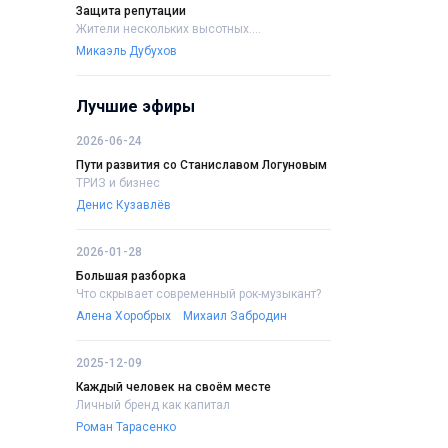
Защита репутации
Жители нескольких высотных....
Микаэль Дубухов
Лучшие эфиры
2026-06-24
Пути развития со Станиславом Логуновым
ТРИЗ и бизнес
Денис Кузавлёв
2026-01-28
Большая разборка
Что скрывает современный рок-музыкант?
Алена Хоробрых
Михаил Забродин
2025-12-09
Каждый человек на своём месте
Личный бренд как капитал
Роман Тарасенко