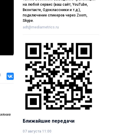
на любой сервис (ваш сайт, YouTube,
Вконтакте, Одоклассники и т.д.),
подключение спикеров через Zoom,
Skype.
adt@mediametrics.ru
я
лияние
Ближайшие передачи
07 августа 11:00