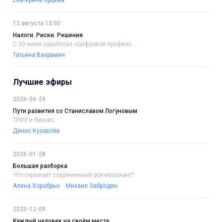
12 августа 13:00
Налоги. Риски. Решения
С 30 июня заработал «Цифровой профиль....
Татьяна Вахрамян
Лучшие эфиры
2026-06-24
Пути развития со Станиславом Логуновым
ТРИЗ и бизнес
Денис Кузавлёв
2026-01-28
Большая разборка
Что скрывает современный рок-музыкант?
Алена Хоробрых
Михаил Забродин
2025-12-09
Каждый человек на своём месте