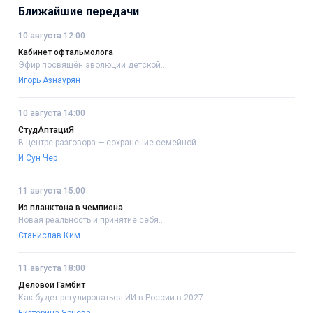
Ближайшие передачи
10 августа 12:00
Кабинет офтальмолога
Эфир посвящён эволюции детской....
Игорь Азнаурян
10 августа 14:00
СтудАптациЯ
В центре разговора — сохранение семейной....
И Сун Чер
11 августа 15:00
Из планктона в чемпиона
Новая реальность и принятие себя..
Станислав Ким
11 августа 18:00
Деловой Гамбит
Как будет регулироваться ИИ в России в 2027....
Екатерина Ярцева