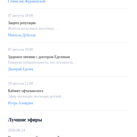
Станислав Жураковский
07 августа 18:00
Защита репутации
Жители нескольких высотных....
Микаэль Дубухов
07 августа 19:00
Здоровое питание с доктором Еделевым
Пищевая избирательность, это склонность....
Дмитрий Еделев
10 августа 12:00
Кабинет офтальмолога
Эфир посвящён эволюции детской....
Игорь Азнаурян
Лучшие эфиры
2026-06-24