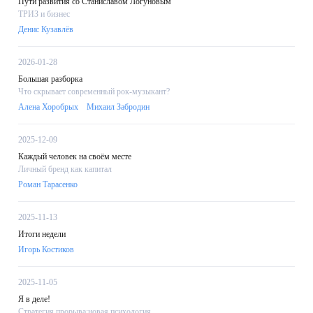
Пути развития со Станиславом Логуновым
ТРИЗ и бизнес
Денис Кузавлёв
2026-01-28
Большая разборка
Что скрывает современный рок-музыкант?
Алена Хоробрых
Михаил Забродин
2025-12-09
Каждый человек на своём месте
Личный бренд как капитал
Роман Тарасенко
2025-11-13
Итоги недели
Игорь Костиков
2025-11-05
Я в деле!
Стратегия прорыва:новая психология