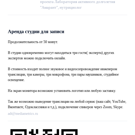
проекта Лаборатория активного долголетия
"Амарант", нутрициолог
Аренда студии для записи
Продолжительность от 50 минут.
В студии одновременно могут находиться три гостя( эксперта) других
экспертов можно подключить онлайн.
В стоимость входит полное звуковое и видеосопровождение инженером
трансляции, три камеры, три микрофона, три пары наушников, студийное
освещение.
На экран монитора возможно установить логотип или любую заставку.
Так же возможно выведение трансляции на любой сервис (ваш сайт, YouTube,
Вконтакте, Одоклассники и т.д.), подключение спикеров через Zoom, Skype.
adt@mediametrics.ru