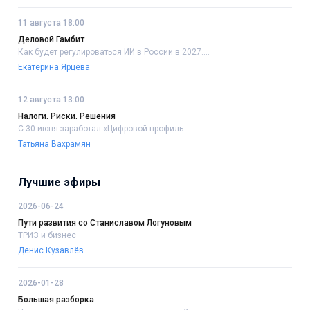
11 августа 18:00
Деловой Гамбит
Как будет регулироваться ИИ в России в 2027....
Екатерина Ярцева
12 августа 13:00
Налоги. Риски. Решения
С 30 июня заработал «Цифровой профиль....
Татьяна Вахрамян
Лучшие эфиры
2026-06-24
Пути развития со Станиславом Логуновым
ТРИЗ и бизнес
Денис Кузавлёв
2026-01-28
Большая разборка