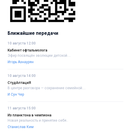
Ближайшие передачи
10 августа 12:00
Кабинет офтальмолога
Эфир посвящён эволюции детской....
Игорь Азнаурян
10 августа 14:00
СтудАптациЯ
В центре разговора — сохранение семейной....
И Сун Чер
11 августа 15:00
Из планктона в чемпиона
Новая реальность и принятие себя..
Станислав Ким