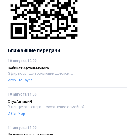
Ближайшие передачи
10 августа 12:00
Кабинет офтальмолога
Эфир посвящён эволюции детской....
Игорь Азнаурян
10 августа 14:00
СтудАптациЯ
В центре разговора — сохранение семейной....
И Сун Чер
11 августа 15:00