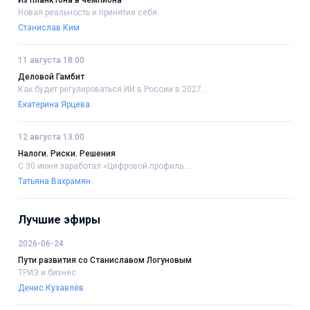
Из планктона в чемпиона
Новая реальность и принятие себя..
Станислав Ким
11 августа 18:00
Деловой Гамбит
Как будет регулироваться ИИ в России в 2027....
Екатерина Ярцева
12 августа 13:00
Налоги. Риски. Решения
С 30 июня заработал «Цифровой профиль....
Татьяна Вахрамян
Лучшие эфиры
2026-06-24
Пути развития со Станиславом Логуновым
ТРИЗ и бизнес
Денис Кузавлёв