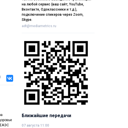
на любой сервис (ваш сайт, YouTube,
Вконтакте, Одоклассники и т.д.),
подключение спикеров через Zoom,
Skype.
adt@mediametrics.ru
я
ра
Ближайшие передачи
доровье
 ЕАЭС
07 августа 11:00