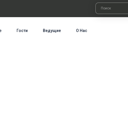
е
Гости
Ведущие
О Нас