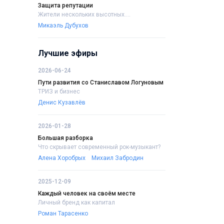
Защита репутации
Жители нескольких высотных....
Микаэль Дубухов
Лучшие эфиры
2026-06-24
Пути развития со Станиславом Логуновым
ТРИЗ и бизнес
Денис Кузавлёв
2026-01-28
Большая разборка
Что скрывает современный рок-музыкант?
Алена Хоробрых
Михаил Забродин
2025-12-09
Каждый человек на своём месте
Личный бренд как капитал
Роман Тарасенко