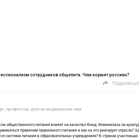
ессионализм сотрудников общепита. Чем кормят россиян?
Поделитьс
ург, профессор, доктор медицинских наук
ли общественного питания влияет на качество блюд. Изменилась ли культу
рживаться правилам правильного питания и как на это реагирует отрасль? З
ся система питания в образовательных учреждениях? В странах участницах