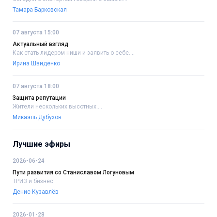
Тамара Барковская
07 августа 15:00
Актуальный взгляд
Как стать лидером ниши и заявить о себе....
Ирина Швиденко
07 августа 18:00
Защита репутации
Жители нескольких высотных....
Микаэль Дубухов
Лучшие эфиры
2026-06-24
Пути развития со Станиславом Логуновым
ТРИЗ и бизнес
Денис Кузавлёв
2026-01-28