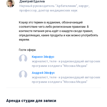
Дмитрий Еделев
Научный руководитель "Арбатклиник", хирург,
профессор, доктор медицинских наук
Кошер это термин в иудаизме, обозначающий
соответствие чего‑либо религиозным правилам. В
контексте питания речь идёт о кашруте-своде правил,
определяющих, какие продукты и как можно употреблять
евреям.
Гости эфира:
Кирилл Эйхфус
журналист, теле- и радиоведущий авторских
программ холдинга "Москва Медиа"
Андрей Эйхфус
журналист, теле- и радиоведущий авторских
программ холдинга "Москва Медиа"
Аренда студии для записи