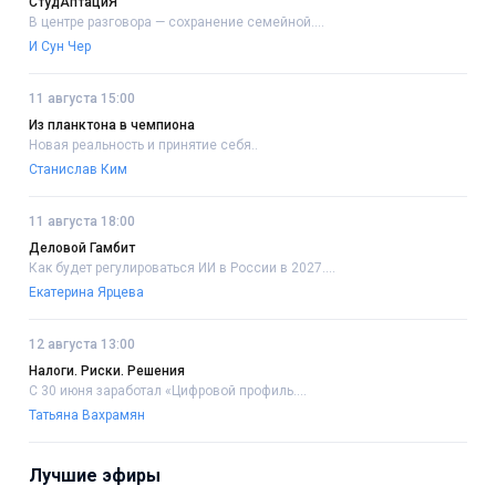
СтудАптациЯ
В центре разговора — сохранение семейной....
И Сун Чер
11 августа 15:00
Из планктона в чемпиона
Новая реальность и принятие себя..
Станислав Ким
11 августа 18:00
Деловой Гамбит
Как будет регулироваться ИИ в России в 2027....
Екатерина Ярцева
12 августа 13:00
Налоги. Риски. Решения
С 30 июня заработал «Цифровой профиль....
Татьяна Вахрамян
Лучшие эфиры