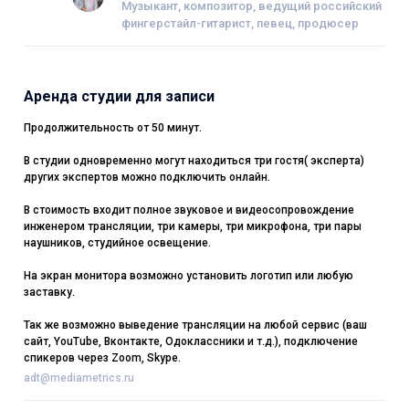
Музыкант, композитор, ведущий российский
фингерстайл-гитарист, певец, продюсер
Аренда студии для записи
Продолжительность от 50 минут.
В студии одновременно могут находиться три гостя( эксперта)
других экспертов можно подключить онлайн.
В стоимость входит полное звуковое и видеосопровождение
инженером трансляции, три камеры, три микрофона, три пары
наушников, студийное освещение.
На экран монитора возможно установить логотип или любую
заставку.
Так же возможно выведение трансляции на любой сервис (ваш
сайт, YouTube, Вконтакте, Одоклассники и т.д.), подключение
спикеров через Zoom, Skype.
adt@mediametrics.ru