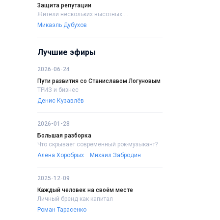
Защита репутации
Жители нескольких высотных....
Микаэль Дубухов
Лучшие эфиры
2026-06-24
Пути развития со Станиславом Логуновым
ТРИЗ и бизнес
Денис Кузавлёв
2026-01-28
Большая разборка
Что скрывает современный рок-музыкант?
Алена Хоробрых
Михаил Забродин
2025-12-09
Каждый человек на своём месте
Личный бренд как капитал
Роман Тарасенко