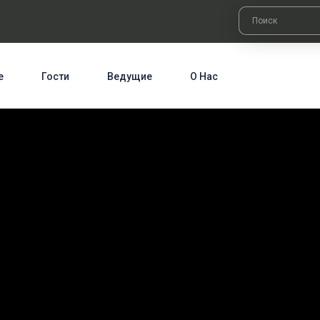
е
Гости
Ведущие
О Нас