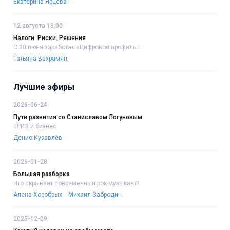
Екатерина Ярцева
12 августа 13:00
Налоги. Риски. Решения
С 30 июня заработал «Цифровой профиль....
Татьяна Вахрамян
Лучшие эфиры
2026-06-24
Пути развития со Станиславом Логуновым
ТРИЗ и бизнес
Денис Кузавлёв
2026-01-28
Большая разборка
Что скрывает современный рок-музыкант?
Алена Хоробрых
Михаил Забродин
2025-12-09