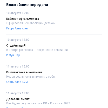
Ближайшие передачи
10 августа 12:00
Кабинет офтальмолога
Эфир посвящён эволюции детской....
Игорь Азнаурян
10 августа 14:00
СтудАптациЯ
В центре разговора — сохранение семейной....
И Сун Чер
11 августа 15:00
Из планктона в чемпиона
Новая реальность и принятие себя..
Станислав Ким
11 августа 18:00
Деловой Гамбит
Как будет регулироваться ИИ в России в 2027....