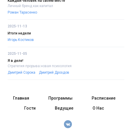
Каждый человек на своём месте
Личный бренд как капитал
Роман Тарасенко
2025-11-13
Итоги недели
Игорь Костиков
2025-11-05
Я в деле!
Стратегия прорыва:новая психология
Дмитрий Сорока
Дмитрий Дроздов
Главная
Программы
Расписание
Гости
Ведущие
О Нас