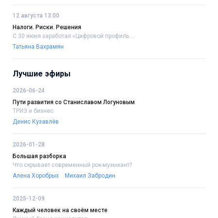
12 августа 13:00
Налоги. Риски. Решения
С 30 июня заработал «Цифровой профиль....
Татьяна Вахрамян
Лучшие эфиры
2026-06-24
Пути развития со Станиславом Логуновым
ТРИЗ и бизнес
Денис Кузавлёв
2026-01-28
Большая разборка
Что скрывает современный рок-музыкант?
Алена Хоробрых
Михаил Забродин
2025-12-09
Каждый человек на своём месте