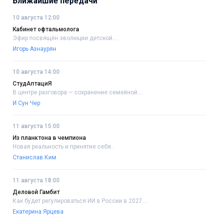
Ближайшие передачи
10 августа 12:00
Кабинет офтальмолога
Эфир посвящён эволюции детской....
Игорь Азнаурян
10 августа 14:00
СтудАптациЯ
В центре разговора — сохранение семейной....
И Сун Чер
11 августа 15:00
Из планктона в чемпиона
Новая реальность и принятие себя..
Станислав Ким
11 августа 18:00
Деловой Гамбит
Как будет регулироваться ИИ в России в 2027....
Екатерина Ярцева