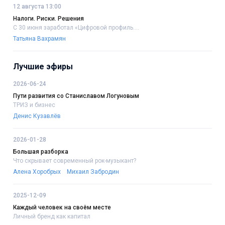
12 августа 13:00
Налоги. Риски. Решения
С 30 июня заработал «Цифровой профиль....
Татьяна Вахрамян
Лучшие эфиры
2026-06-24
Пути развития со Станиславом Логуновым
ТРИЗ и бизнес
Денис Кузавлёв
2026-01-28
Большая разборка
Что скрывает современный рок-музыкант?
Алена Хоробрых
Михаил Забродин
2025-12-09
Каждый человек на своём месте
Личный бренд как капитал