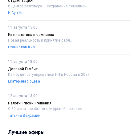
СтудАптациЯ
В центре разговора — сохранение семейной....
И Сун Чер
11 августа 15:00
Из планктона в чемпиона
Новая реальность и принятие себя..
Станислав Ким
11 августа 18:00
Деловой Гамбит
Как будет регулироваться ИИ в России в 2027....
Екатерина Ярцева
12 августа 13:00
Налоги. Риски. Решения
С 30 июня заработал «Цифровой профиль....
Татьяна Вахрамян
Лучшие эфиры