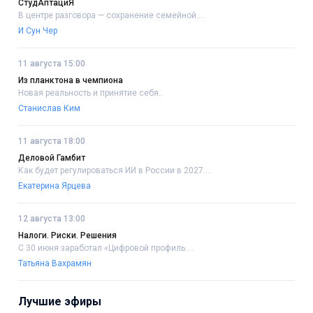
СтудАптациЯ
В центре разговора — сохранение семейной....
И Сун Чер
11 августа 15:00
Из планктона в чемпиона
Новая реальность и принятие себя..
Станислав Ким
11 августа 18:00
Деловой Гамбит
Как будет регулироваться ИИ в России в 2027....
Екатерина Ярцева
12 августа 13:00
Налоги. Риски. Решения
С 30 июня заработал «Цифровой профиль....
Татьяна Вахрамян
Лучшие эфиры