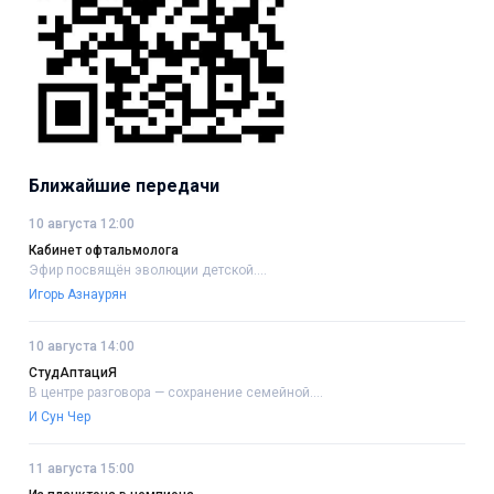
Ближайшие передачи
10 августа 12:00
Кабинет офтальмолога
Эфир посвящён эволюции детской....
Игорь Азнаурян
10 августа 14:00
СтудАптациЯ
В центре разговора — сохранение семейной....
И Сун Чер
11 августа 15:00