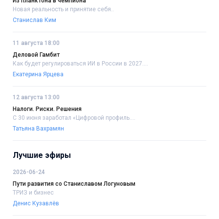
Из планктона в чемпиона
Новая реальность и принятие себя..
Станислав Ким
11 августа 18:00
Деловой Гамбит
Как будет регулироваться ИИ в России в 2027....
Екатерина Ярцева
12 августа 13:00
Налоги. Риски. Решения
С 30 июня заработал «Цифровой профиль....
Татьяна Вахрамян
Лучшие эфиры
2026-06-24
Пути развития со Станиславом Логуновым
ТРИЗ и бизнес
Денис Кузавлёв