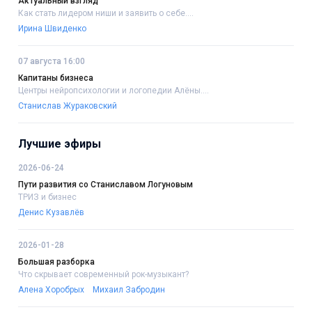
Актуальный взгляд
Как стать лидером ниши и заявить о себе....
Ирина Швиденко
07 августа 16:00
Капитаны бизнеса
Центры нейропсихологии и логопедии Алёны....
Станислав Жураковский
Лучшие эфиры
2026-06-24
Пути развития со Станиславом Логуновым
ТРИЗ и бизнес
Денис Кузавлёв
2026-01-28
Большая разборка
Что скрывает современный рок-музыкант?
Алена Хоробрых
Михаил Забродин