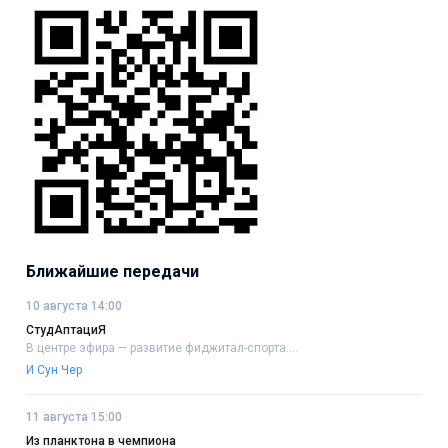
Ближайшие передачи
10 августа 14:00
СтудАптациЯ
В центре эфира — развитие фиджитал-спорта....
И Сун Чер
11 августа 15:00
Из планктона в чемпиона