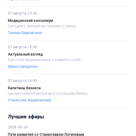
07 августа 13:00
Медицинский консилиум
Сегодня с экспертом говорим о самых....
Тамара Барковская
07 августа 15:00
Актуальный взгляд
Как стать лидером ниши и заявить о себе....
Ирина Швиденко
07 августа 16:00
Капитаны бизнеса
Центры нейропсихологии и логопедии Алёны....
Станислав Жураковский
Лучшие эфиры
2026-06-24
Пути развития со Станиславом Логуновым