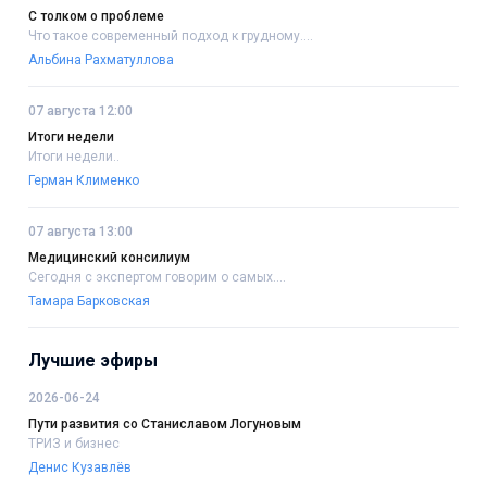
С толком о проблеме
Что такое современный подход к грудному....
Альбина Рахматуллова
07 августа 12:00
Итоги недели
Итоги недели..
Герман Клименко
07 августа 13:00
Медицинский консилиум
Сегодня с экспертом говорим о самых....
Тамара Барковская
Лучшие эфиры
2026-06-24
Пути развития со Станиславом Логуновым
ТРИЗ и бизнес
Денис Кузавлёв