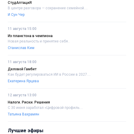
СтудАптациЯ
В центре разговора — сохранение семейной....
И Сун Чер
11 августа 15:00
Из планктона в чемпиона
Новая реальность и принятие себя..
Станислав Ким
11 августа 18:00
Деловой Гамбит
Как будет регулироваться ИИ в России в 2027....
Екатерина Ярцева
12 августа 13:00
Налоги. Риски. Решения
С 30 июня заработал «Цифровой профиль....
Татьяна Вахрамян
Лучшие эфиры