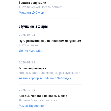
Защита репутации
Жители нескольких высотных....
Микаэль Дубухов
Лучшие эфиры
2026-06-24
Пути развития со Станиславом Логуновым
ТРИЗ и бизнес
Денис Кузавлёв
2026-01-28
Большая разборка
Что скрывает современный рок-музыкант?
Алена Хоробрых
Михаил Забродин
2025-12-09
Каждый человек на своём месте
Личный бренд как капитал
Роман Тарасенко