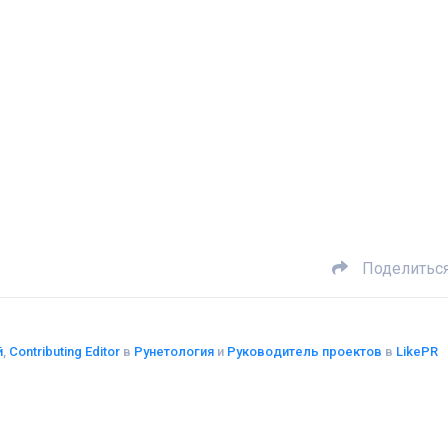
Поделитьс
й
,
Contributing Editor
в
Рунетология
и
Руководитель проектов
в
LikePR