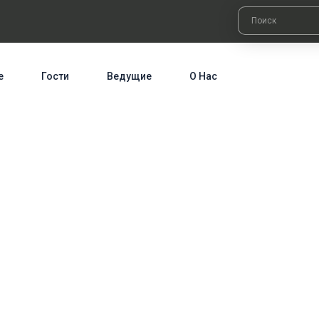
е
Гости
Ведущие
О Нас